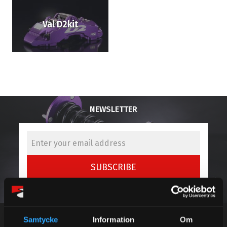
Val D2kit
NEWSLETTER
SUBSCRIBE
Your personal information is processed in accordance with our
privacy policy
.
Samtycke
Information
Om