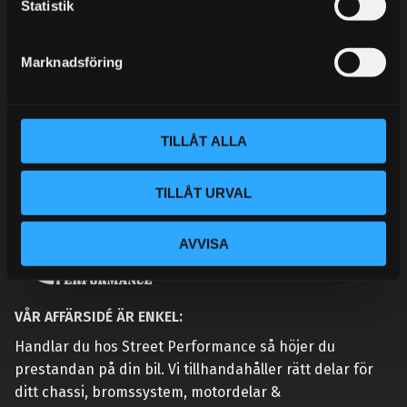
k
Statistik
KONTAKTA OSS
e
CUSTOMER SERVICE
s
Marknadsföring
MY PAGES
v
a
l
TILLÅT ALLA
TILLÅT URVAL
AVVISA
VÅR AFFÄRSIDÉ ÄR ENKEL:
Handlar du hos Street Performance så höjer du
prestandan på din bil. Vi tillhandahåller rätt delar för
ditt chassi, bromssystem, motordelar &