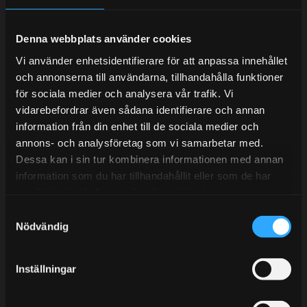
Denna webbplats använder cookies
Telefonsupport:
Vi använder enhetsidentifierare för att anpassa innehållet
och annonserna till användarna, tillhandahålla funktioner
Mån-Tors: 10:30-15:00
för sociala medier och analysera vår trafik. Vi
vidarebefordrar även sådana identifierare och annan
Lunchstängt 12:00-13:00
information från din enhet till de sociala medier och
annons- och analysföretag som vi samarbetar med.
Tel: 031- 51 66 60
Dessa kan i sin tur kombinera informationen med annan
E-post:
info@streetperformance.se
information som du har tillhandahållit eller som de har
samlat in när du har använt deras tjänster.
S
Nödvändig
a
m
t
BLOG
Inställningar
y
KUNSKAPSCENTER
c