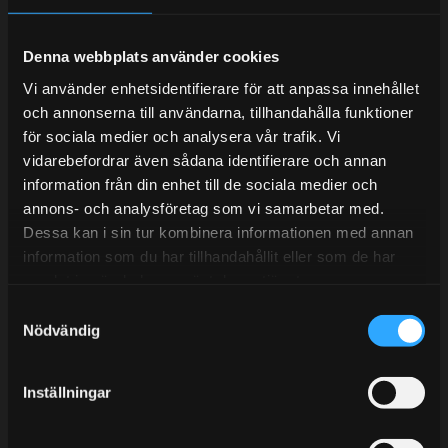
Denna webbplats använder cookies
Telefonsupport:
Vi använder enhetsidentifierare för att anpassa innehållet
och annonserna till användarna, tillhandahålla funktioner
Mån-Tors: 10:30-15:00
för sociala medier och analysera vår trafik. Vi
vidarebefordrar även sådana identifierare och annan
Lunchstängt 12:00-13:00
information från din enhet till de sociala medier och
annons- och analysföretag som vi samarbetar med.
Tel: 031- 51 66 60
Dessa kan i sin tur kombinera informationen med annan
E-post:
info@streetperformance.se
information som du har tillhandahållit eller som de har
samlat in när du har använt deras tjänster.
S
Nödvändig
a
m
t
BLOG
Inställningar
y
KUNSKAPSCENTER
c