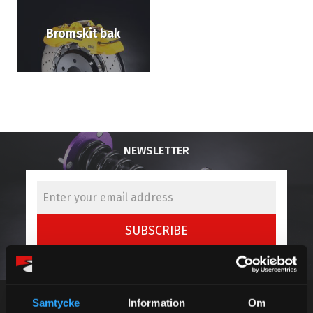
Bromskit bak
NEWSLETTER
SUBSCRIBE
Your personal information is processed in accordance with our
privacy policy
.
Samtycke
Information
Om