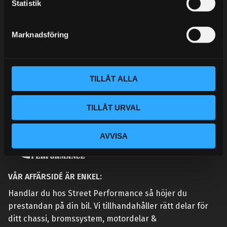
k
Statistik
KONTAKTA OSS
e
CUSTOMER SERVICE
s
Marknadsföring
MY PAGES
v
a
l
TILLÅT ALLA
TILLÅT URVAL
AVVISA
VÅR AFFÄRSIDÉ ÄR ENKEL:
Handlar du hos Street Performance så höjer du
prestandan på din bil. Vi tillhandahåller rätt delar för
ditt chassi, bromssystem, motordelar &