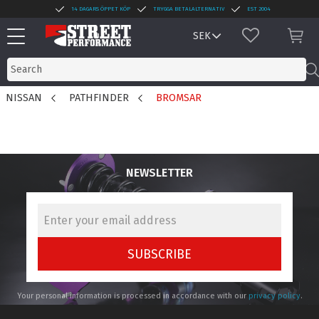
14 DAGARS ÖPPET KÖP
TRYGGA BETALALTERNATIV
EST 2004
Menu
FAVORITES
BAS
NISSAN
PATHFINDER
BROMSAR
NEWSLETTER
SUBSCRIBE
Your personal information is processed in accordance with our
privacy policy
.