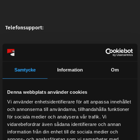
Telefonsupport:
Mån-Tors: 10:30-15:00
Lunchstängt 12:00-13:00
Samtycke
Information
Om
Tel: 031- 51 66 60
E-post:
info@streetperformance.se
Denna webbplats använder cookies
Vi använder enhetsidentifierare för att anpassa innehållet
och annonserna till användarna, tillhandahålla funktioner
för sociala medier och analysera vår trafik. Vi
vidarebefordrar även sådana identifierare och annan
BLOG
information från din enhet till de sociala medier och
annons- och analysföretag som vi samarbetar med.