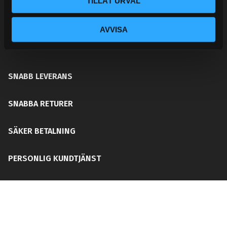
TILLÅT URVAL
ditt chassi, bromssystem, motordelar &
säkerhetsutrustning. Med en personlig kundtjänst och
AVVISA
mångårig erfarenhet får du rätt del för ditt behov utan
att din plånboken blir tom!
SNABB LEVERANS
SNABBA RETURER
SÄKER BETALNING
PERSONLIG KUNDTJÄNST