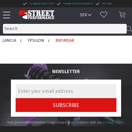
14 DAGARS ÖPPET KÖP
TRYGGA BETALALTERNATIV
EST 2004
Menu
FAVORITES
BAS
LANCIA
YPSILON
BROMSAR
NEWSLETTER
SUBSCRIBE
Your personal information is processed in accordance with our
privacy policy
.