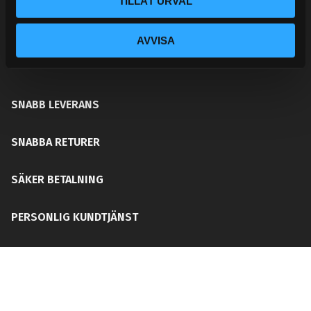
TILLÅT URVAL
ditt chassi, bromssystem, motordelar &
säkerhetsutrustning. Med en personlig kundtjänst och
AVVISA
mångårig erfarenhet får du rätt del för ditt behov utan
att din plånboken blir tom!
SNABB LEVERANS
SNABBA RETURER
SÄKER BETALNING
PERSONLIG KUNDTJÄNST