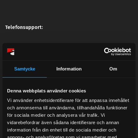
Telefonsupport:
Mån-Tors: 10:30-15:00
Lunchstängt 12:00-13:00
Samtycke
Information
Om
Tel: 031- 51 66 60
E-post:
info@streetperformance.se
Denna webbplats använder cookies
Vi använder enhetsidentifierare för att anpassa innehållet
och annonserna till användarna, tillhandahålla funktioner
för sociala medier och analysera vår trafik. Vi
vidarebefordrar även sådana identifierare och annan
BLOG
information från din enhet till de sociala medier och
annons- och analysföretag som vi samarbetar med.