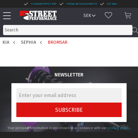
14 DAGARS ÖPPET KÖP
TRYGGA BETALALTERNATIV
EST 2004
Menu
FAVORITES
BAS
KIA
SEPHIA
BROMSAR
NEWSLETTER
SUBSCRIBE
Your personal information is processed in accordance with our
privacy policy
.