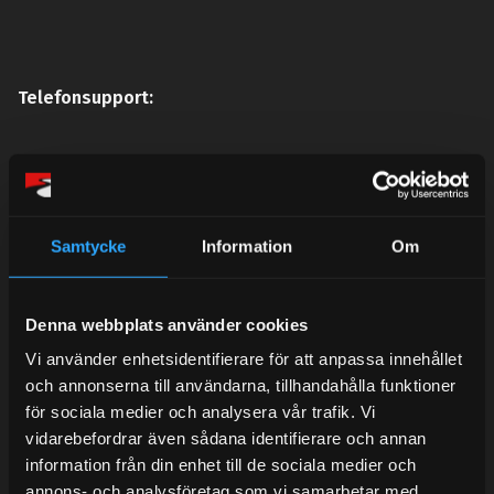
Telefonsupport:
Mån-Tors: 10:30-15:00
Lunchstängt 12:00-13:00
Samtycke
Information
Om
Tel: 031- 51 66 60
E-post:
info@streetperformance.se
Denna webbplats använder cookies
Vi använder enhetsidentifierare för att anpassa innehållet
och annonserna till användarna, tillhandahålla funktioner
för sociala medier och analysera vår trafik. Vi
vidarebefordrar även sådana identifierare och annan
BLOG
information från din enhet till de sociala medier och
annons- och analysföretag som vi samarbetar med.