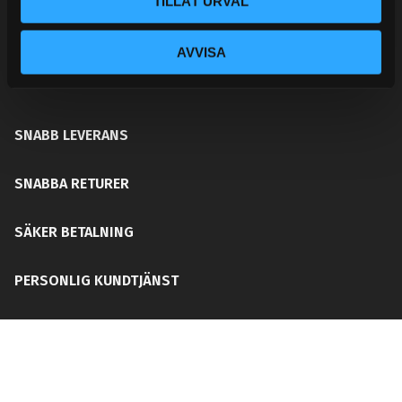
TILLÅT URVAL
ditt chassi, bromssystem, motordelar &
säkerhetsutrustning. Med en personlig kundtjänst och
AVVISA
mångårig erfarenhet får du rätt del för ditt behov utan
att din plånboken blir tom!
SNABB LEVERANS
SNABBA RETURER
SÄKER BETALNING
PERSONLIG KUNDTJÄNST