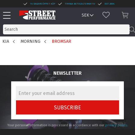
14 DAGARS ÖPPET KÖP
TRYGGA BETALALTERNATIV
EST 2004
Menu
FAVORITES
BAS
KIA
MORNING
BROMSAR
NEWSLETTER
SUBSCRIBE
Your personal information is processed in accordance with our
privacy policy
.