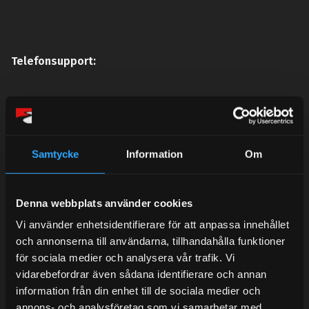
Telefonsupport:
Mån-Tors: 10:30-15:00
Lunchstängt 12:00-13:00
Samtycke
Information
Om
Tel: 031- 51 66 60
E-post:
info@streetperformance.se
Denna webbplats använder cookies
Vi använder enhetsidentifierare för att anpassa innehållet
och annonserna till användarna, tillhandahålla funktioner
för sociala medier och analysera vår trafik. Vi
vidarebefordrar även sådana identifierare och annan
BLOG
information från din enhet till de sociala medier och
annons- och analysföretag som vi samarbetar med.