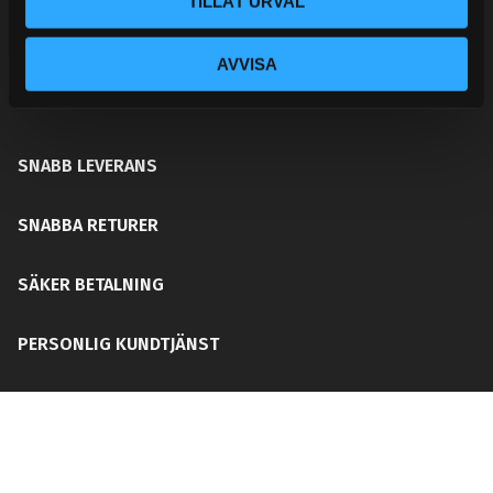
TILLÅT URVAL
ditt chassi, bromssystem, motordelar &
säkerhetsutrustning. Med en personlig kundtjänst och
AVVISA
mångårig erfarenhet får du rätt del för ditt behov utan
att din plånboken blir tom!
SNABB LEVERANS
SNABBA RETURER
SÄKER BETALNING
PERSONLIG KUNDTJÄNST