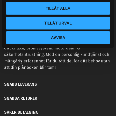
l
TILLÅT ALLA
TILLÅT URVAL
VÅR AFFÄRSIDÉ ÄR ENKEL:
Handlar du hos Street Performance så höjer du
AVVISA
prestandan på din bil. Vi tillhandahåller rätt delar för
ditt chassi, bromssystem, motordelar &
säkerhetsutrustning. Med en personlig kundtjänst och
mångårig erfarenhet får du rätt del för ditt behov utan
att din plånboken blir tom!
SNABB LEVERANS
SNABBA RETURER
SÄKER BETALNING