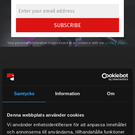
SUBSCRIBE
Your personal information is processed in accordance with our
privacy policy
.
Telefonsupport:
Samtycke
Information
Om
Mån-Tors: 10:30-15:00
Lunchstängt 12:00-13:00
Denna webbplats använder cookies
Tel: 031- 51 66 60
Vi använder enhetsidentifierare för att anpassa innehållet
och annonserna till användarna, tillhandahålla funktioner