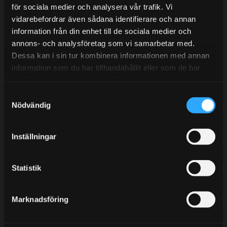
E-post:
info@streetperformance.se
för sociala medier och analysera vår trafik. Vi
vidarebefordrar även sådana identifierare och annan
information från din enhet till de sociala medier och
annons- och analysföretag som vi samarbetar med.
Dessa kan i sin tur kombinera informationen med annan
information som du har tillhandahållit eller som de har
BLOG
samlat in när du har använt deras tjänster.
KUNSKAPSCENTER
S
Nödvändig
KONTAKTA OSS
a
m
CUSTOMER SERVICE
t
Inställningar
MY PAGES
y
c
k
Statistik
e
s
Marknadsföring
v
a