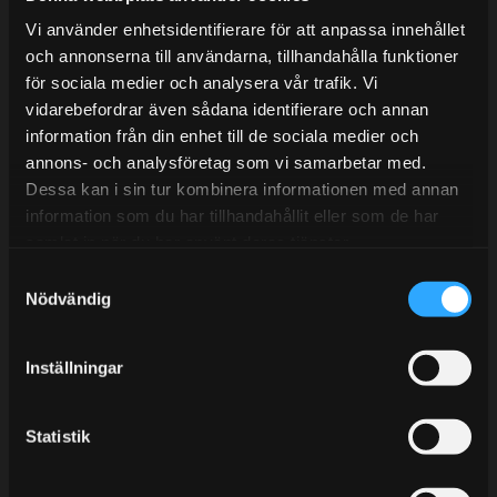
Mån-Tors: 10:30-15:00
Vi använder enhetsidentifierare för att anpassa innehållet
Lunchstängt 12:00-13:00
och annonserna till användarna, tillhandahålla funktioner
för sociala medier och analysera vår trafik. Vi
Tel: 031- 51 66 60
vidarebefordrar även sådana identifierare och annan
information från din enhet till de sociala medier och
E-post:
info@streetperformance.se
annons- och analysföretag som vi samarbetar med.
Dessa kan i sin tur kombinera informationen med annan
information som du har tillhandahållit eller som de har
samlat in när du har använt deras tjänster.
S
BLOG
Nödvändig
a
m
KUNSKAPSCENTER
t
Inställningar
KONTAKTA OSS
y
CUSTOMER SERVICE
c
k
Statistik
MY PAGES
e
s