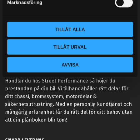
Marknadsföring
v
a
l
TILLÅT ALLA
TILLÅT URVAL
AVVISA
VÅR AFFÄRSIDÉ ÄR ENKEL:
Handlar du hos Street Performance så höjer du
prestandan på din bil. Vi tillhandahåller rätt delar för
ditt chassi, bromssystem, motordelar &
säkerhetsutrustning. Med en personlig kundtjänst och
mångårig erfarenhet får du rätt del för ditt behov utan
att din plånboken blir tom!