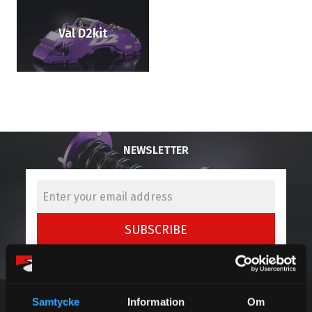
Val D2kit
NEWSLETTER
SUBSCRIBE
Your personal information is processed in accordance with our
privacy policy
.
Samtycke
Information
Om