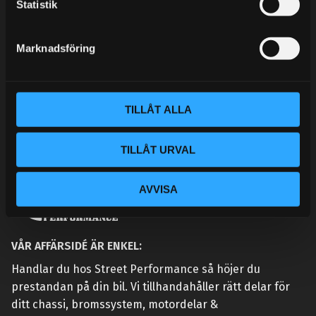
k
Statistik
KONTAKTA OSS
e
CUSTOMER SERVICE
s
Marknadsföring
MY PAGES
v
a
l
TILLÅT ALLA
TILLÅT URVAL
AVVISA
VÅR AFFÄRSIDÉ ÄR ENKEL:
Handlar du hos Street Performance så höjer du
prestandan på din bil. Vi tillhandahåller rätt delar för
ditt chassi, bromssystem, motordelar &