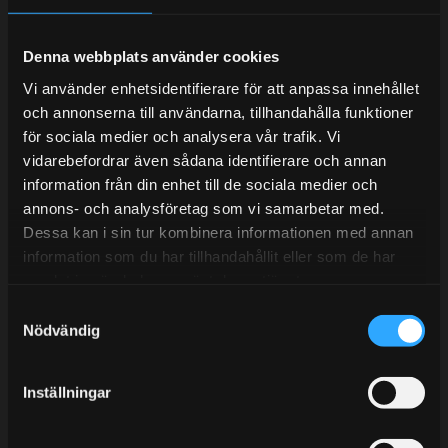
Denna webbplats använder cookies
Telefonsupport:
Vi använder enhetsidentifierare för att anpassa innehållet
och annonserna till användarna, tillhandahålla funktioner
Mån-Tors: 10:30-15:00
för sociala medier och analysera vår trafik. Vi
vidarebefordrar även sådana identifierare och annan
Lunchstängt 12:00-13:00
information från din enhet till de sociala medier och
annons- och analysföretag som vi samarbetar med.
Tel: 031- 51 66 60
Dessa kan i sin tur kombinera informationen med annan
E-post:
info@streetperformance.se
information som du har tillhandahållit eller som de har
samlat in när du har använt deras tjänster.
S
Nödvändig
a
m
t
BLOG
Inställningar
y
KUNSKAPSCENTER
c