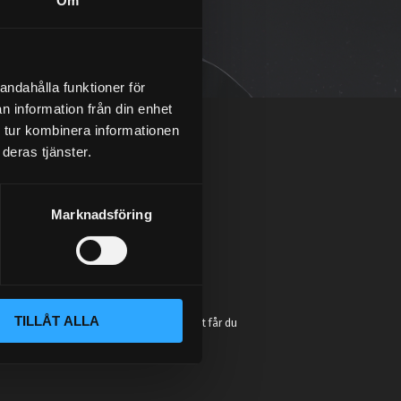
Om
andahålla funktioner för
n information från din enhet
 tur kombinera informationen
deras tjänster.
Marknadsföring
:
e så höjer du prestandan på din bil. Vi
t chassi, bromssystem, motordelar &
TILLÅT ALLA
sonlig kundtjänst och mångårig erfarenhet får du
in plånboken blir tom!