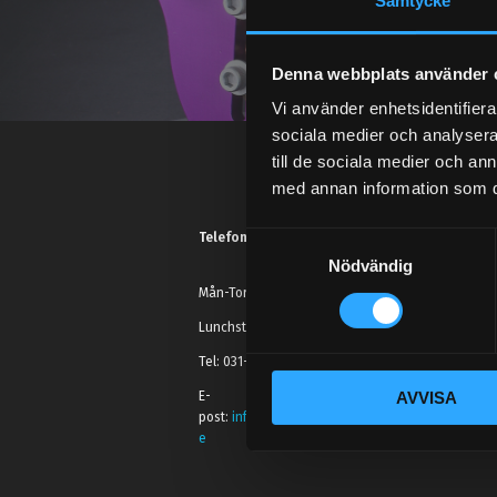
Samtycke
Denna webbplats använder 
Vi använder enhetsidentifierar
sociala medier och analysera 
till de sociala medier och a
med annan information som du 
Telefonsupport:
S
Nödvändig
a
m
Mån-Tors: 10:30-15:00
t
Lunchstängt 12:00-13:00
y
Tel: 031- 51 66 60
c
E-
AVVISA
k
post:
info@streetperformance.s
e
e
s
v