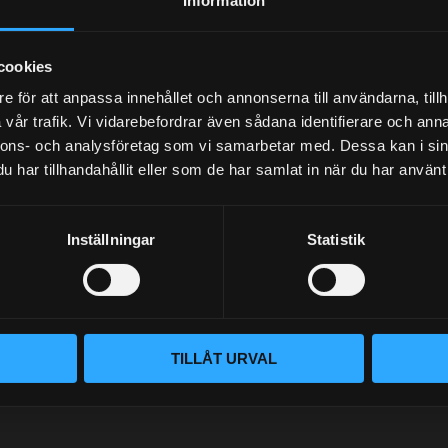
Information
Your personal information is processed in accordance with our
privacy policy
.
cookies
e för att anpassa innehållet och annonserna till användarna, tillh
vår trafik. Vi vidarebefordrar även sådana identifierare och anna
nnons- och analysföretag som vi samarbetar med. Dessa kan i sin
har tillhandahållit eller som de har samlat in när du har använt 
Inställningar
Statistik
BLOG
KUNSKAPSCENTER
VÅR AFFÄRSIDÉ ÄR ENKEL
KONTAKTA OSS
Handlar du hos Street Performanc
CUSTOMER SERVICE
tillhandahåller rätt delar för dit
TILLÅT URVAL
säkerhetsutrustning. Med en per
MY PAGES
rätt del för ditt behov utan att d