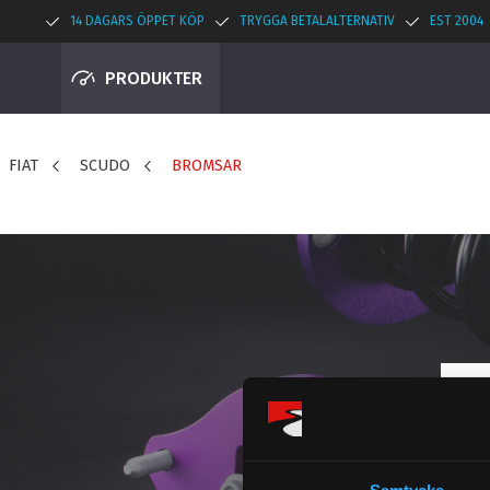
14 DAGARS ÖPPET KÖP
TRYGGA BETALALTERNATIV
EST 2004
PRODUKTER
FIAT
SCUDO
BROMSAR