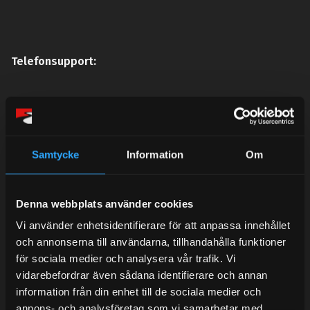
Telefonsupport:
Mån-Tors: 10:30-15:00
Lunchstängt 12:00-13:00
Samtycke
Information
Om
Tel: 031- 51 66 60
E-post:
info@streetperformance.se
Denna webbplats använder cookies
Vi använder enhetsidentifierare för att anpassa innehållet
och annonserna till användarna, tillhandahålla funktioner
för sociala medier och analysera vår trafik. Vi
vidarebefordrar även sådana identifierare och annan
BLOG
information från din enhet till de sociala medier och
annons- och analysföretag som vi samarbetar med.