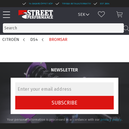
14 DAGARS ÖPPET KÖP
TRYGGA BETALALTERNATIV
EST 2004
Menu
FAVORITES
BAS
CITROËN
DS4
BROMSAR
NEWSLETTER
SUBSCRIBE
Your personal information is processed in accordance with our
privacy policy
.