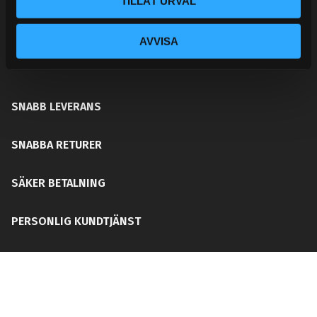
TILLÅT URVAL
ditt chassi, bromssystem, motordelar &
säkerhetsutrustning. Med en personlig kundtjänst och
AVVISA
mångårig erfarenhet får du rätt del för ditt behov utan
att din plånboken blir tom!
SNABB LEVERANS
SNABBA RETURER
SÄKER BETALNING
PERSONLIG KUNDTJÄNST