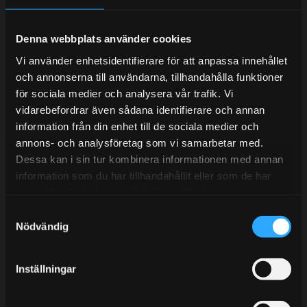
Denna webbplats använder cookies
Telefonsupport:
Vi använder enhetsidentifierare för att anpassa innehållet
och annonserna till användarna, tillhandahålla funktioner
Mån-Tors: 10:30-15:00
för sociala medier och analysera vår trafik. Vi
vidarebefordrar även sådana identifierare och annan
Lunchstängt 12:00-13:00
information från din enhet till de sociala medier och
annons- och analysföretag som vi samarbetar med.
Tel: 031- 51 66 60
Dessa kan i sin tur kombinera informationen med annan
E-post:
info@streetperformance.se
information som du har tillhandahållit eller som de har
samlat in när du har använt deras tjänster.
S
Nödvändig
a
m
t
BLOG
Inställningar
y
KUNSKAPSCENTER
c