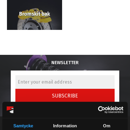
Bromskit bak
NEWSLETTER
SUBSCRIBE
Your personal information is processed in accordance with our
privacy policy
.
Samtycke
Information
Om