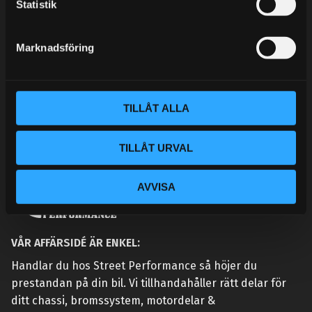
k
Statistik
KONTAKTA OSS
e
CUSTOMER SERVICE
s
Marknadsföring
MY PAGES
v
a
l
TILLÅT ALLA
TILLÅT URVAL
AVVISA
VÅR AFFÄRSIDÉ ÄR ENKEL:
Handlar du hos Street Performance så höjer du
prestandan på din bil. Vi tillhandahåller rätt delar för
ditt chassi, bromssystem, motordelar &