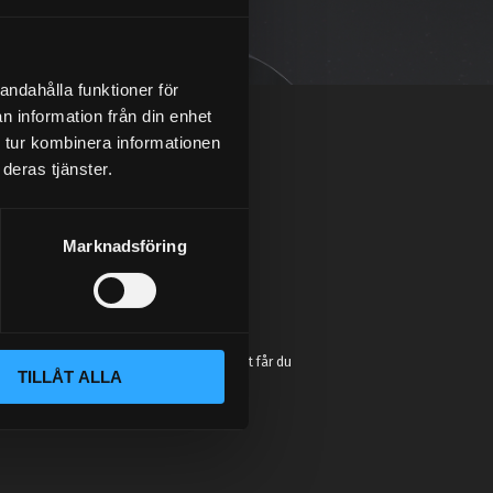
andahålla funktioner för
n information från din enhet
 tur kombinera informationen
deras tjänster.
Marknadsföring
:
e så höjer du prestandan på din bil. Vi
t chassi, bromssystem, motordelar &
sonlig kundtjänst och mångårig erfarenhet får du
TILLÅT ALLA
in plånboken blir tom!