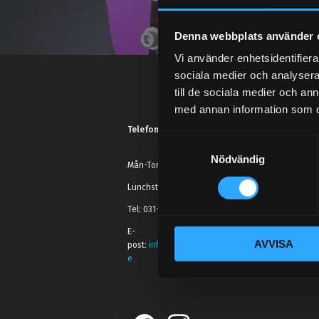
Denna webbplats använder 
Vi använder enhetsidentifierar
sociala medier och analysera 
till de sociala medier och a
med annan information som du 
Telefonsupport:
S
Nödvändig
a
Mån-Tors: 10:30-15:00
m
Lunchstängt 12:00-13:00
t
Tel: 031- 51 66 60
y
c
E-
AVVISA
k
post:
info@streetperformance.s
e
e
s
v
a