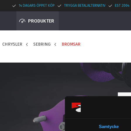
14 DAGARS ÖPPET KÖP
TRYGGA BETALALTERNATIV
EST 2004
PRODUKTER
CHRYSLER
SEBRING
BROMSAR
Samtycke