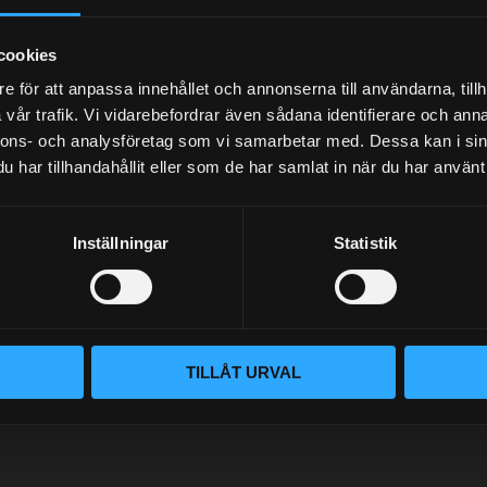
Your personal information is processed in accordance with our
privacy policy
.
cookies
e för att anpassa innehållet och annonserna till användarna, tillh
vår trafik. Vi vidarebefordrar även sådana identifierare och anna
nnons- och analysföretag som vi samarbetar med. Dessa kan i sin
har tillhandahållit eller som de har samlat in när du har använt 
BLOG
Inställningar
Statistik
KUNSKAPSCENTER
VÅR AFFÄRSIDÉ ÄR ENKEL
KONTAKTA OSS
Handlar du hos Street Performanc
CUSTOMER SERVICE
tillhandahåller rätt delar för dit
säkerhetsutrustning. Med en per
MY PAGES
TILLÅT URVAL
rätt del för ditt behov utan att d