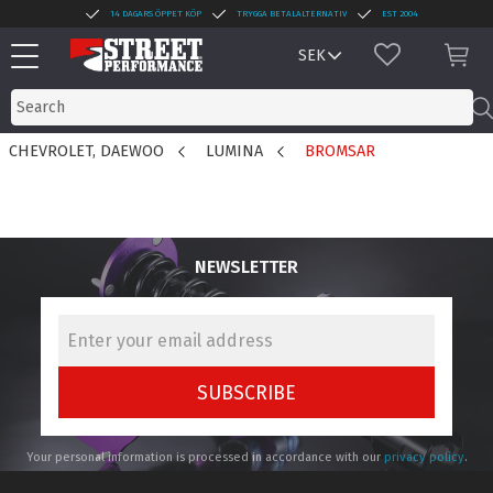
14 DAGARS ÖPPET KÖP
TRYGGA BETALALTERNATIV
EST 2004
Menu
FAVORITES
BAS
CHEVROLET, DAEWOO
LUMINA
BROMSAR
NEWSLETTER
SUBSCRIBE
Your personal information is processed in accordance with our
privacy policy
.