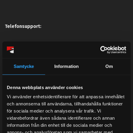
Telefonsupport:
Mån-Tors: 10:30-15:00
Lunchstängt 12:00-13:00
Samtycke
Information
Om
Tel: 031- 51 66 60
E-post:
info@streetperformance.se
Denna webbplats använder cookies
Vi använder enhetsidentifierare för att anpassa innehållet
och annonserna till användarna, tillhandahålla funktioner
för sociala medier och analysera vår trafik. Vi
vidarebefordrar även sådana identifierare och annan
BLOG
information från din enhet till de sociala medier och
annons- och analysföretag som vi samarbetar med.