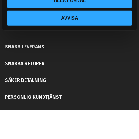
TILLÅT URVAL
ditt chassi, bromssystem, motordelar &
säkerhetsutrustning. Med en personlig kundtjänst och
AVVISA
mångårig erfarenhet får du rätt del för ditt behov utan
att din plånboken blir tom!
SNABB LEVERANS
SNABBA RETURER
SÄKER BETALNING
PERSONLIG KUNDTJÄNST