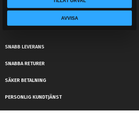
TILLÅT URVAL
ditt chassi, bromssystem, motordelar &
säkerhetsutrustning. Med en personlig kundtjänst och
AVVISA
mångårig erfarenhet får du rätt del för ditt behov utan
att din plånboken blir tom!
SNABB LEVERANS
SNABBA RETURER
SÄKER BETALNING
PERSONLIG KUNDTJÄNST