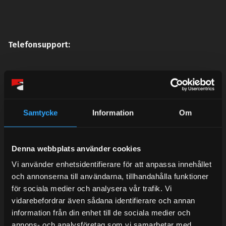
Telefonsupport:
Mån-Tors: 10:30-15:00
Lunchstängt 12:00-13:00
Samtycke
Information
Om
Tel: 031- 51 66 60
E-post:
info@streetperformance.se
Denna webbplats använder cookies
Vi använder enhetsidentifierare för att anpassa innehållet
och annonserna till användarna, tillhandahålla funktioner
för sociala medier och analysera vår trafik. Vi
vidarebefordrar även sådana identifierare och annan
BLOG
information från din enhet till de sociala medier och
annons- och analysföretag som vi samarbetar med.