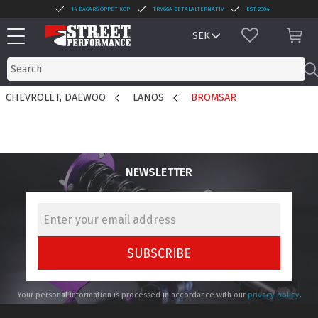
14 DAGARS ÖPPET KÖP
TRYGGA BETALALTERNATIV
EST 2004
Menu
FAVORITES
BAS
CHEVROLET, DAEWOO
LANOS
BROMSAR
NEWSLETTER
SUBSCRIBE
Your personal information is processed in accordance with our
privacy policy
.