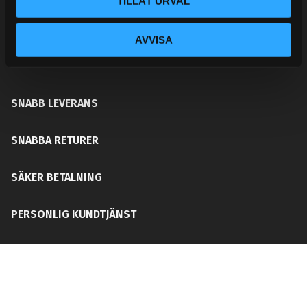
TILLÅT URVAL
ditt chassi, bromssystem, motordelar &
säkerhetsutrustning. Med en personlig kundtjänst och
AVVISA
mångårig erfarenhet får du rätt del för ditt behov utan
att din plånboken blir tom!
SNABB LEVERANS
SNABBA RETURER
SÄKER BETALNING
PERSONLIG KUNDTJÄNST