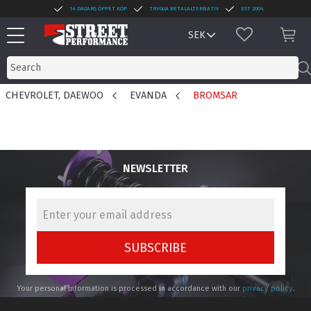
14 DAGARS ÖPPET KÖP
TRYGGA BETALALTERNATIV
EST 2004
Menu
FAVORITES
BAS
CHEVROLET, DAEWOO
EVANDA
BROMSAR
NEWSLETTER
SUBSCRIBE
Your personal information is processed in accordance with our
privacy policy
.