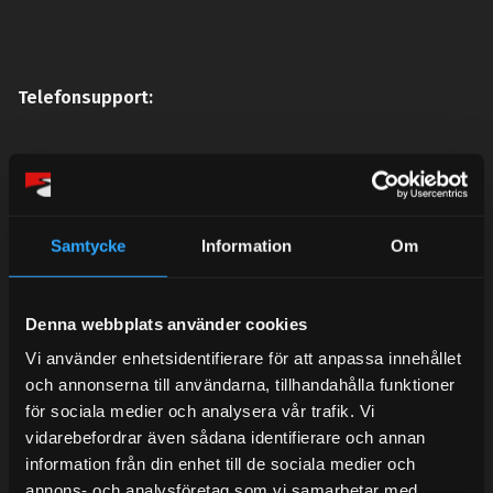
Telefonsupport:
Mån-Tors: 10:30-15:00
Lunchstängt 12:00-13:00
Samtycke
Information
Om
Tel: 031- 51 66 60
E-post:
info@streetperformance.se
Denna webbplats använder cookies
Vi använder enhetsidentifierare för att anpassa innehållet
och annonserna till användarna, tillhandahålla funktioner
för sociala medier och analysera vår trafik. Vi
vidarebefordrar även sådana identifierare och annan
BLOG
information från din enhet till de sociala medier och
annons- och analysföretag som vi samarbetar med.