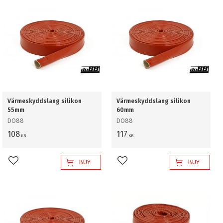
Värmeskyddslang silikon
Värmeskyddslang silikon
55mm
60mm
DO88
DO88
108
117
KR
KR
BUY
BUY
Add to favorites
Add to favorites