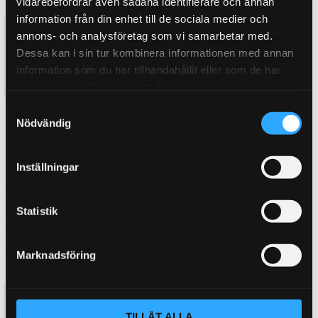
vidarebefordrar även sådana identifierare och annan
information från din enhet till de sociala medier och
Värmeskyddslang silikon
Värmeskyddslang silikon
annons- och analysföretag som vi samarbetar med.
15mm
20mm
Dessa kan i sin tur kombinera informationen med annan
DO88
DO88
information som du har tillhandahållit eller som de har
28
39
KR
KR
samlat in när du har använt deras tjänster.
S
BUY
BUY
Add to favorites
Add to favorites
Nödvändig
a
m
t
Inställningar
y
c
k
Statistik
e
s
Marknadsföring
v
a
l
Värmeskyddslang silikon
Värmeskyddslang silikon
25mm
30mm
TILLÅT ALLA