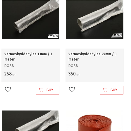
Värmeskyddshylsa 13mm / 3
Värmeskyddshylsa 25mm / 3
meter
meter
DO88
DO88
258
350
KR
KR
BUY
BUY
Add to favorites
Add to favorites