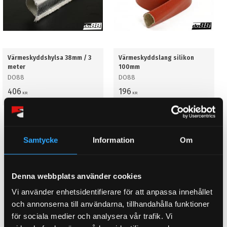
Värmeskyddshylsa 38mm / 3
Värmeskyddslang silikon
meter
100mm
DO88
DO88
406
196
KR
KR
BUY
BUY
Add to favorites
Add to favorites
Samtycke
Information
Om
Denna webbplats använder cookies
Vi använder enhetsidentifierare för att anpassa innehållet
och annonserna till användarna, tillhandahålla funktioner
för sociala medier och analysera vår trafik. Vi