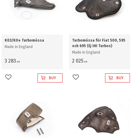
K03/K04 Turbomössa
Turbomössa för Fiat 500, 595
och 695 (Ej IHI Turbos)
Made in England
Made in England
3 283
2 025
KR
KR
BUY
BUY
Add to favorites
Add to favorites