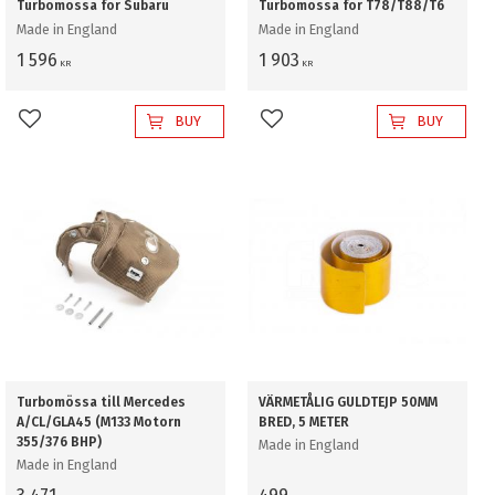
Turbomössa för Subaru
Turbomössa för T78/T88/T6
Made in England
Made in England
1 596
1 903
KR
KR
BUY
BUY
Add to favorites
Add to favorites
Turbomössa till Mercedes
VÄRMETÅLIG GULDTEJP 50MM
A/CL/GLA45 (M133 Motorn
BRED, 5 METER
355/376 BHP)
Made in England
Made in England