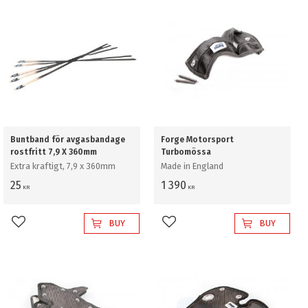
Buntband för avgasbandage
Forge Motorsport
rostfritt 7,9 X 360mm
Turbomössa
Extra kraftigt, 7,9 x 360mm
Made in England
25
1 390
KR
KR
BUY
BUY
Add to favorites
Add to favorites