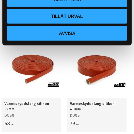
DO88
DO88
48
59
KR
KR
TILLÅT URVAL
BUY
BUY
Add to favorites
Add to favorites
AVVISA
Värmeskyddslang silikon
Värmeskyddslang silikon
35mm
40mm
DO88
DO88
68
79
KR
KR