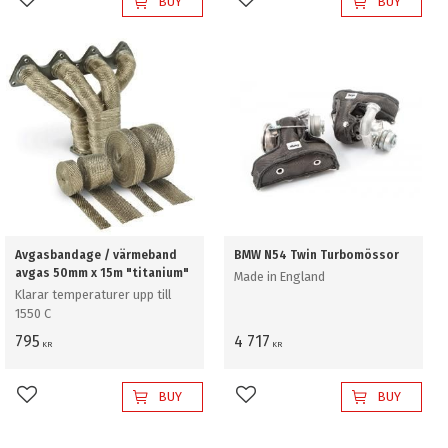
BUY
BUY
Add to favorites
Add to favorites
Avgasbandage / värmeband
BMW N54 Twin Turbomössor
avgas 50mm x 15m "titanium"
Made in England
Klarar temperaturer upp till
1550 C
795
4 717
KR
KR
BUY
BUY
Add to favorites
Add to favorites