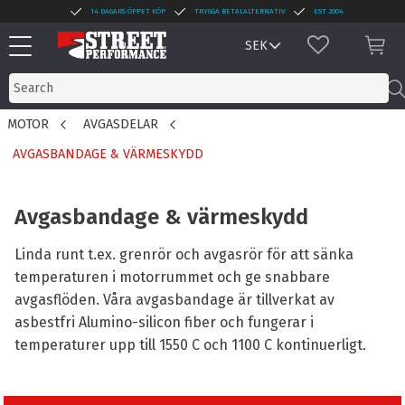
14 DAGARS ÖPPET KÖP
TRYGGA BETALALTERNATIV
EST 2004
Menu
FAVORITES
BAS
MOTOR
AVGASDELAR
AVGASBANDAGE & VÄRMESKYDD
Avgasbandage & värmeskydd
Linda runt t.ex. grenrör och avgasrör för att sänka
temperaturen i motorrummet och ge snabbare
avgasflöden. Våra avgasbandage är tillverkat av
asbestfri Alumino-silicon fiber och fungerar i
temperaturer upp till 1550 C och 1100 C kontinuerligt.