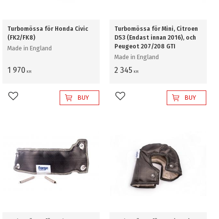
Turbomössa för Honda Civic
Turbomössa för Mini, Citroen
(FK2/FK8)
DS3 (Endast innan 2016), och
Peugeot 207/208 GTI
Made in England
Made in England
1 970
2 345
KR
KR
BUY
BUY
Add to favorites
Add to favorites