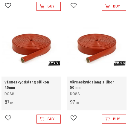
BUY
BUY
Add to favorites
Add to favorites
Värmeskyddslang silikon
Värmeskyddslang silikon
45mm
50mm
DO88
DO88
87
97
KR
KR
BUY
BUY
Add to favorites
Add to favorites