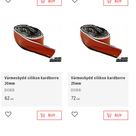
BUY
BUY
Add to favorites
Add to favorites
Värmeskydd silikon kardborre
Värmeskydd silikon kardborre
20mm
25mm
DO88
DO88
62
72
KR
KR
BUY
BUY
Add to favorites
Add to favorites