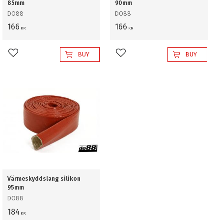
85mm
90mm
DO88
DO88
166
166
KR
KR
BUY
BUY
Add to favorites
Add to favorites
Värmeskyddslang silikon
95mm
DO88
184
KR