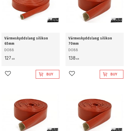
Värmeskyddslang silikon
Värmeskyddslang silikon
65mm
70mm
DO88
DO88
127
138
KR
KR
BUY
BUY
Add to favorites
Add to favorites