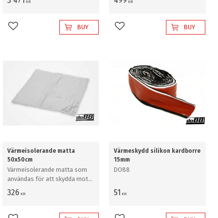
3 471
499
KR
KR
BUY
BUY
Add to favorites
Add to favorites
Värmeisolerande matta
Värmeskydd silikon kardborre
50x50cm
15mm
​Värmeisolerande matta som
DO88
användas för att skydda mot
strålningsvärme.
326
51
KR
KR