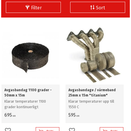
Filter
Sort
Avgasbandag 1100 grader -
Avgasbandage / värmeband
50mm x 15m
25mm x 15m "titanium"
Klarar temperaturer 1100
Klarar temperaturer upp till
grader kontinuerligt
1550 C
695
595
KR
KR