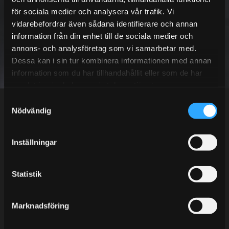
för sociala medier och analysera vår trafik. Vi
vidarebefordrar även sådana identifierare och annan
information från din enhet till de sociala medier och
annons- och analysföretag som vi samarbetar med.
SUBSCRIBE
Dessa kan i sin tur kombinera informationen med annan
information som du har tillhandahållit eller som de har
Your personal information is processed in accordance with our
privacy policy
.
samlat in när du har använt deras tjänster.
S
Nödvändig
a
m
t
Inställningar
Telefonsupport:
y
c
k
Statistik
Mån-Tors: 10:30-15:00
e
Lunchstängt 12:00-13:00
s
Marknadsföring
v
Tel: 031- 51 66 60
a