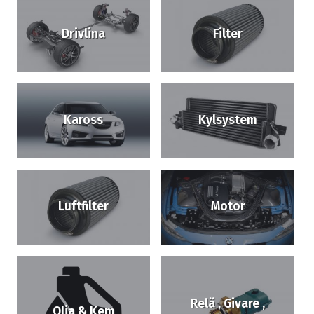
Drivlina
Filter
Kaross
Kylsystem
Luftfilter
Motor
Relä , Givare ,
Olja & Kem