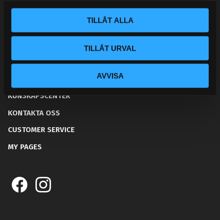
l
E-post:
info@streetperformance.se
TILLÅT ALLA
TILLÅT URVAL
AVVISA
BLOG
KUNSKAPSCENTER
KONTAKTA OSS
CUSTOMER SERVICE
MY PAGES