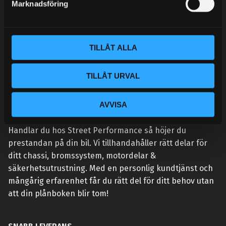
Marknadsföring
v
a
l
TILLÅT ALLA
TILLÅT URVAL
AVVISA
VÅR AFFÄRSIDÉ ÄR ENKEL:
Handlar du hos Street Performance så höjer du
prestandan på din bil. Vi tillhandahåller rätt delar för
ditt chassi, bromssystem, motordelar &
säkerhetsutrustning. Med en personlig kundtjänst och
mångårig erfarenhet får du rätt del för ditt behov utan
att din plånboken blir tom!