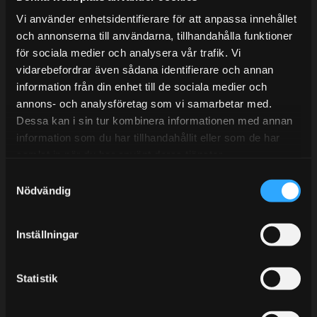
Mån-Tors: 10:30-15:00
Vi använder enhetsidentifierare för att anpassa innehållet
Lunchstängt 12:00-13:00
och annonserna till användarna, tillhandahålla funktioner
för sociala medier och analysera vår trafik. Vi
Tel: 031- 51 66 60
vidarebefordrar även sådana identifierare och annan
information från din enhet till de sociala medier och
E-post:
info@streetperformance.se
annons- och analysföretag som vi samarbetar med.
Dessa kan i sin tur kombinera informationen med annan
information som du har tillhandahållit eller som de har
samlat in när du har använt deras tjänster.
S
BLOG
Nödvändig
a
m
KUNSKAPSCENTER
t
Inställningar
KONTAKTA OSS
y
CUSTOMER SERVICE
c
k
Statistik
MY PAGES
e
s