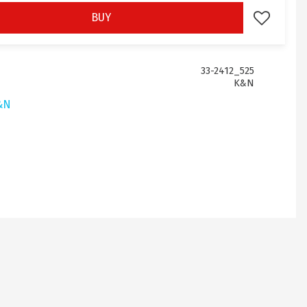
BUY
Add to fav
33-2412_525
K&N
&N