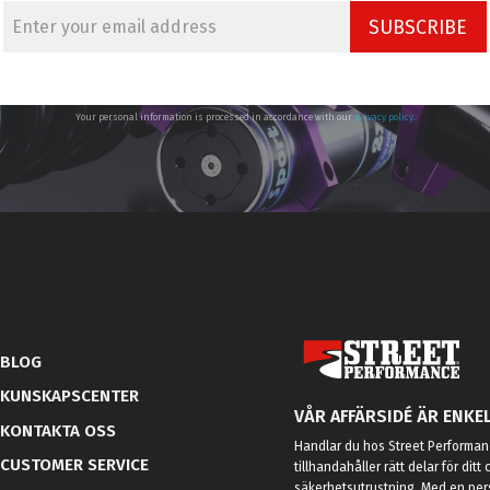
SUBSCRIBE
Your personal information is processed in accordance with our
privacy policy
.
BLOG
KUNSKAPSCENTER
VÅR AFFÄRSIDÉ ÄR ENKEL
KONTAKTA OSS
Handlar du hos Street Performanc
CUSTOMER SERVICE
tillhandahåller rätt delar för dit
säkerhetsutrustning. Med en per