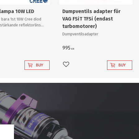
slampa 10W LED
Dumpventils adapter för
VAG FSiT TFSi (endast
 bara 1st 10W Cree diod
stärkande reflektorlins
turbomotorer)
r enkelt en "80W"
Dumpventilsadapter
v "värsta versionen"!
995
KR
BUY
BUY
favorites
Add to favorites