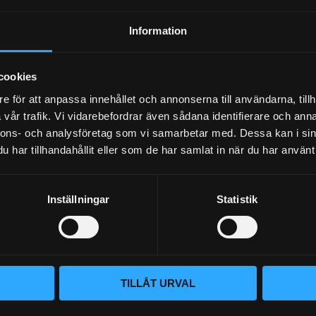
Information
:
intenance kit: 99-5000EU.
cookies
r onto the performance air filter.
e för att anpassa innehållet och annonserna till användarna, tillh
nutes.
vår trafik. Vi vidarebefordrar även sådana identifierare och anna
ing a hose, from the clean side outward.
nnons- och analysföretag som vi samarbetar med. Dessa kan i sin
ry overnight.
har tillhandahållit eller som de har samlat in när du har använt 
e filter and wipe off any excess oil.
air filter is now ready to be reinstalled and used again!
Inställningar
Statistik
u
TILLÅT URVAL