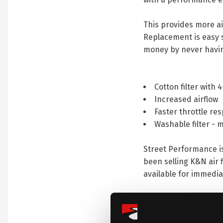
This provides more ai
Replacement is easy si
money by never having 
Cotton filter with 
Increased airflow
Faster throttle re
Washable filter - m
Street Performance i
been selling K&N air
available for immedia
This allows us to kee
1–2 times per month. D