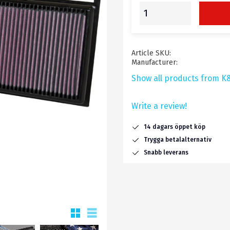
Article SKU
Manufacturer
Show all products from K
Write a review!
14 dagars öppet köp
Trygga betalalternativ
Snabb leverans
Grid view
List view