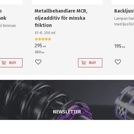
o
Metallbehandlare MCR,
Backlju
ank
oljeadditiv för minska
Lampan har
med ljusför
friktion
0l/timman
och krossa
X1-R. 250 ml
backlampa a
295
195
KR
KR
359
KR
BUY
BUY
Add to favorites
Add to 
NEWSLETTER