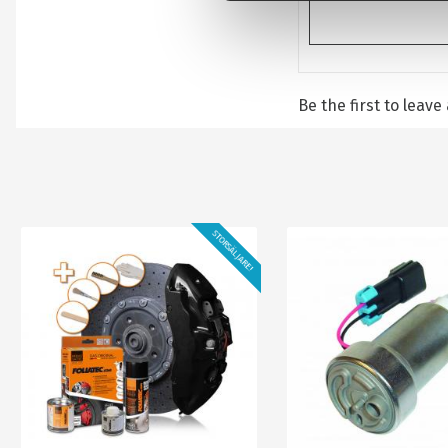
s
v
a
l
Be the first to leave
STORSÄLJARE!