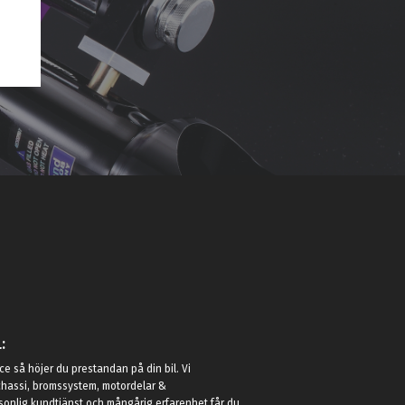
:
e så höjer du prestandan på din bil. Vi
t chassi, bromssystem, motordelar &
sonlig kundtjänst och mångårig erfarenhet får du