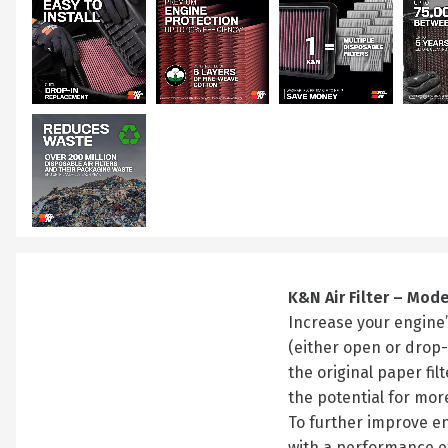
K&N Air Filter – Mod
Increase your engine’s
(either open or drop-
the original paper fi
the potential for mor
To further improve en
with a performance e