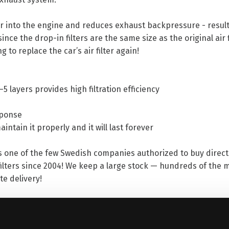
r into the engine and reduces exhaust backpressure - resul
nce the drop-in filters are the same size as the original air f
to replace the car’s air filter again!
4–5 layers provides high filtration efficiency
sponse
aintain it properly and it will last forever
s one of the few Swedish companies authorized to buy direc
 filters since 2004! We keep a large stock — hundreds of th
te delivery!
p delivery times short. If a product is not in stock, we recei
elivery time for air filters is therefore usually between 1–14