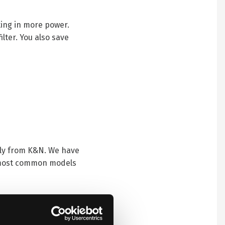
ting in more power.
ilter. You also save
tly from K&N. We have
e most common models
ve shipments from K&N
 days.