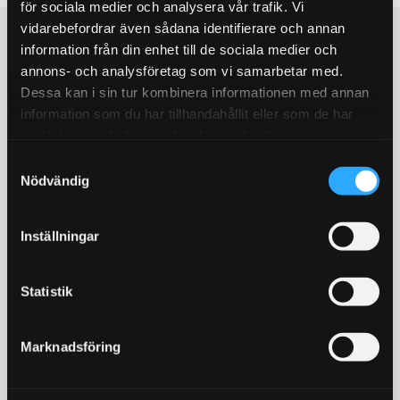
för sociala medier och analysera vår trafik. Vi
vidarebefordrar även sådana identifierare och annan
Populära produkter
information från din enhet till de sociala medier och
annons- och analysföretag som vi samarbetar med.
STORSÄLJARE!
STORSÄLJARE!
Dessa kan i sin tur kombinera informationen med annan
information som du har tillhandahållit eller som de har
samlat in när du har använt deras tjänster.
S
Nödvändig
a
m
t
Inställningar
y
Bromsoksfärg ifrån
Bränslepump Walbro
c
Foliatec, flera olika färger!
GST450 450L/h in tank
2- komponents
Värstingbränslepump!
k
Statistik
bromsoksfärg / Välj färg i
450l/timman
e
rullistan
s
429
1 679
Marknadsföring
KR
KR
v
a
INFO
BUY
l
Add to favorites
Add to favorites