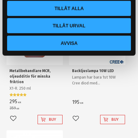
TILLÅT ALLA
STORSÄLJARE!
18
%
TILLÅT URVAL
AVVISA
Metallbehandlare MCR,
Backljuslampa 10W LED
oljeadditiv för minska
Lampan har bara 1st 10W
friktion
Cree diod med
X1-R. 250 ml
ljusförstärkande
reflektorlins och krossar
enkelt en "80W" backlampa
295
195
KR
KR
av "värsta versionen"!
359
KR
BUY
BUY
Add to favorites
Add to favorites