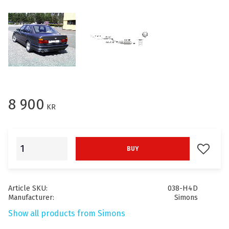
8 900
KR
Add to f
BUY
Article SKU
038-H4D
Manufacturer
Simons
Show all products from Simons