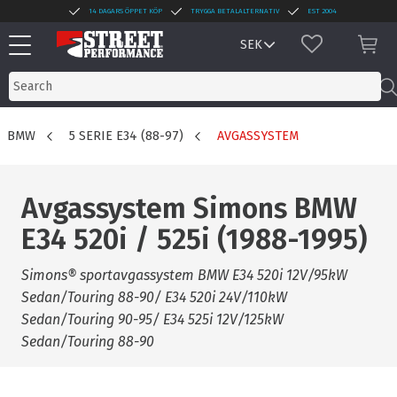
14 DAGARS ÖPPET KÖP
TRYGGA BETALALTERNATIV
EST 2004
Menu
FAVORITES
BAS
BMW
5 SERIE E34 (88-97)
AVGASSYSTEM
Avgassystem Simons BMW
E34 520i / 525i (1988-1995)
Simons® sportavgassystem BMW E34 520i 12V/95kW
Sedan/Touring 88-90/ E34 520i 24V/110kW
Sedan/Touring 90-95/ E34 525i 12V/125kW
Sedan/Touring 88-90