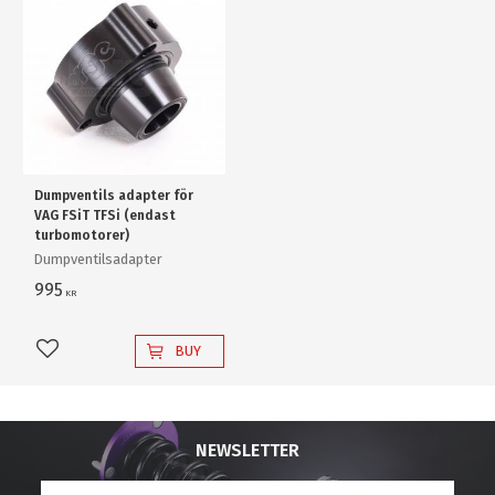
Dumpventils adapter för
VAG FSiT TFSi (endast
turbomotorer)
Dumpventilsadapter
995
KR
BUY
Add to favorites
NEWSLETTER