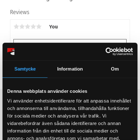
Reviews
You
Samtycke
Information
Om
Be the first to leave a review.
Denna webbplats använder cookies
Populära produkter
Vi använder enhetsidentifierare för att anpassa innehållet
och annonserna till användarna, tillhandahålla funktioner
STORSÄLJARE!
STORSÄLJARE!
för sociala medier och analysera vår trafik. Vi
vidarebefordrar även sådana identifierare och annan
information från din enhet till de sociala medier och
annons- och analysföretag som vi samarbetar med.