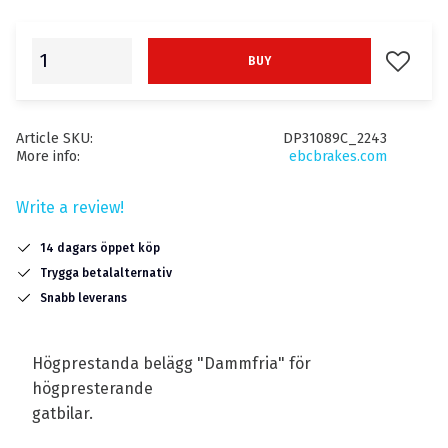
Add to f
BUY
Article SKU
DP31089C_2243
More info
ebcbrakes.com
Write a review!
14 dagars öppet köp
Trygga betalalternativ
Snabb leverans
Högprestanda belägg "Dammfria" för
högpresterande
gatbilar.