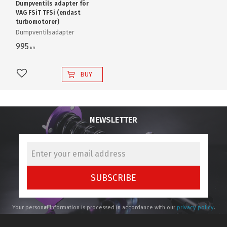
Dumpventils adapter för
VAG FSiT TFSi (endast
turbomotorer)
Dumpventilsadapter
995
KR
BUY
Add to favorites
NEWSLETTER
SUBSCRIBE
Your personal information is processed in accordance with our
privacy policy
.