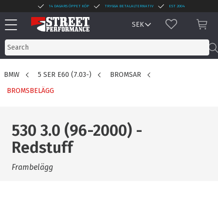
14 DAGARS ÖPPET KÖP
TRYGGA BETALALTERNATIV
EST 2004
Menu
FAVORITES
BAS
BMW
5 SER E60 (7.03-)
BROMSAR
BROMSBELÄGG
530 3.0 (96-2000) -
Redstuff
Frambelägg