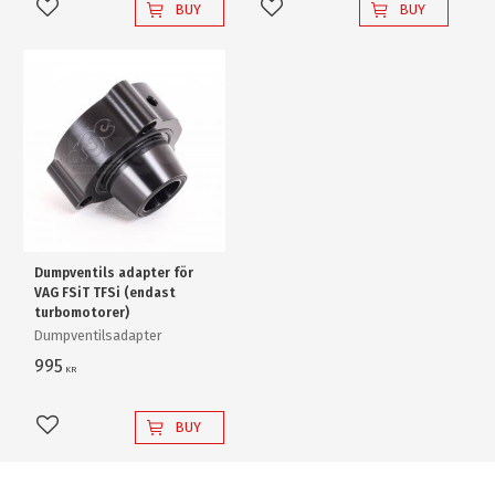
BUY
BUY
Add to favorites
Add to favorites
Dumpventils adapter för
VAG FSiT TFSi (endast
turbomotorer)
Dumpventilsadapter
995
KR
BUY
Add to favorites