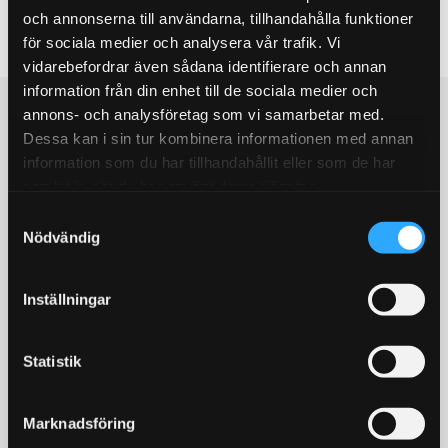
och annonserna till användarna, tillhandahålla funktioner
för sociala medier och analysera vår trafik. Vi
Be the first to leave a review.
vidarebefordrar även sådana identifierare och annan
information från din enhet till de sociala medier och
Populära produkter
annons- och analysföretag som vi samarbetar med.
Dessa kan i sin tur kombinera informationen med annan
STORSÄLJARE!
STORSÄLJARE!
information som du har tillhandahållit eller som de har
samlat in när du har använt deras tjänster.
S
Nödvändig
a
m
t
Inställningar
y
c
Bromsoksfärg ifrån
Bränslepump Walbro
k
Statistik
Foliatec, flera olika färger!
GST450 450L/h in tank
e
2- komponents
Värstingbränslepump!
s
bromsoksfärg / Välj färg i
450l/timman
Marknadsföring
rullistan
v