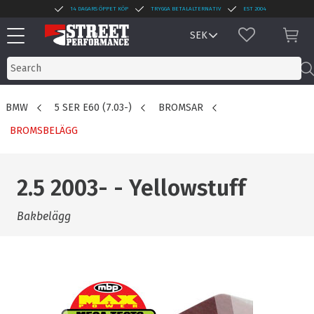
14 DAGARS ÖPPET KÖP
TRYGGA BETALALTERNATIV
EST 2004
Menu
FAVORITES
BAS
BMW
5 SER E60 (7.03-)
BROMSAR
BROMSBELÄGG
2.5 2003- - Yellowstuff
Bakbelägg